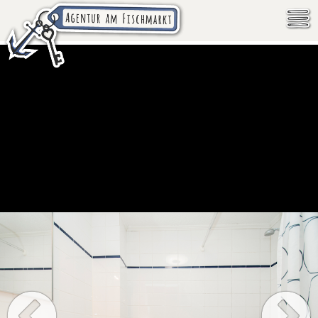
4
/
10