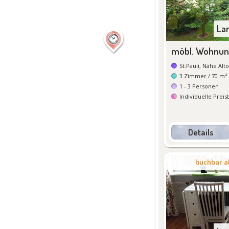
La
möbl. Wohnung
St.Pauli, Nähe Alt
3
Zimmer
/ 70 m²
1 - 3
Personen
Individuelle Prei
Details
De
buchbar a