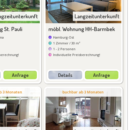
ngzeitunterkunft
Langzeitunterkunft
 St. Pauli
möbl. Wohnung HH-Barmbek
ona
Hamburg-Ost
1
Zimmer
/ 30 m²
1 - 2
Personen
sberechnung
!
Individuelle Preisberechnung
!
Anfrage
Details
Anfrage
tails
Details
b 3 Monaten
buchbar ab 3 Monaten