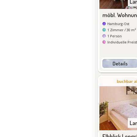
La
möbl. Wohnung
Hamburg-Ost
1
Zimmer
/ 30 m²
1
Person
Individuelle Prei
Details
De
buchbar a
La
Elbblick Longs