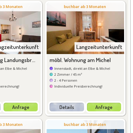
b 3 Monaten
buchbar ab 3 Monaten
ngzeitunterkunft
Langzeitunterkunft
möbl. Wohnung Landungsbrücken
möbl. Wohnung am Michel
 an Elbe & Michel
Innenstadt, direkt an Elbe & Michel
2
Zimmer
/ 45 m²
2 - 4
Personen
sberechnung
!
Individuelle Preisberechnung
!
Anfrage
Details
Anfrage
tails
Details
b 3 Monaten
buchbar ab 3 Monaten