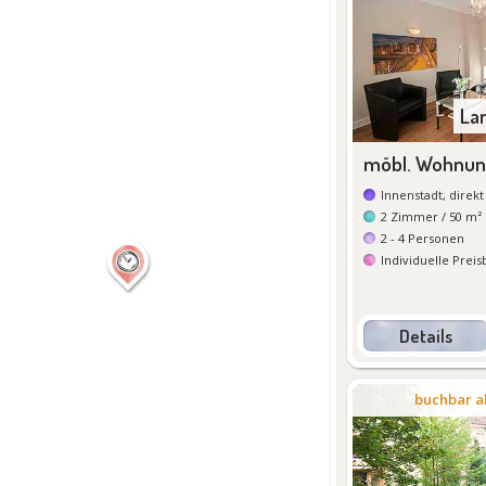
La
möbl. Wohnun
Innenstadt, direkt
2
Zimmer
/ 50 m²
2 - 4
Personen
Individuelle Prei
Details
De
buchbar a