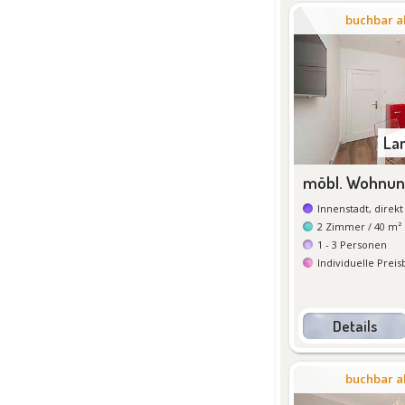
buchbar a
La
Innenstadt, direkt
2
Zimmer
/ 40 m²
1 - 3
Personen
Individuelle Prei
Details
De
buchbar a