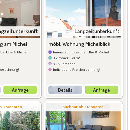
ngzeitunterkunft
Langzeitunterkunft
g am Michel
möbl. Wohnung Michelblick
 bei Elbe & Michel
Innenstadt, direkt bei Elbe & Michel
3
Zimmer
/ 70 m²
3 - 5
Personen
sberechnung
!
Individuelle Preisberechnung
!
Anfrage
Details
Anfrage
tails
Details
b 3 Monaten
buchbar ab 3 Monaten