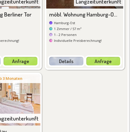
ngzeitunterkunft
Langzeitunterkunft
 Berliner Tor
möbl. Wohnung Hamburg-Ost
Hamburg-Ost
1
Zimmer
/ 57 m²
1 - 2
Personen
sberechnung
!
Individuelle Preisberechnung
!
Anfrage
Details
Anfrage
tails
Details
b 3 Monaten
ngzeitunterkunft
tay